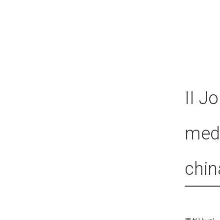
II J
medi
chin