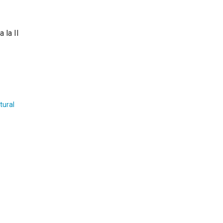
 la II
tural