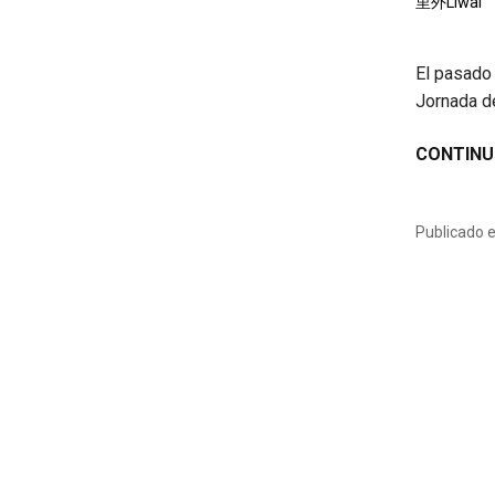
里外Liwai
El pasado 
Jornada d
CONTINU
Publicado 