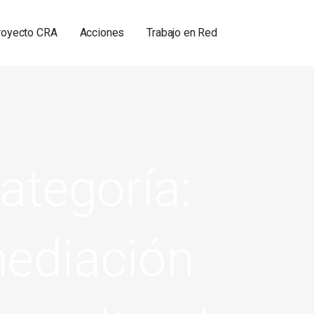
royecto CRA
Acciones
Trabajo en Red
ategoría:
ediación