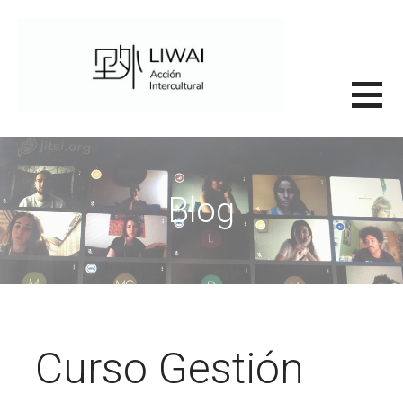
Saltar
al
contenido
里外LIWAI
Blog
Curso Gestión