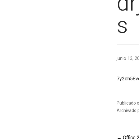
dr
s
junio 13, 2
7y2dh58v
Publicado 
Archivado 
← Office 