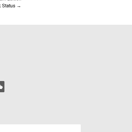
k Status →
xin