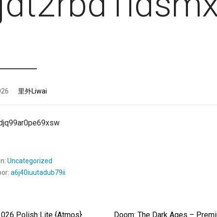
jdt2rbd1idsm
026
里外Liwai
djq99ar0pe69xsw
en:
Uncategorized
por:
a6j40iuutadub79ii
2026 Polish Lite {Atmos}
Doom: The Dark Ages – Premi