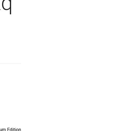
xq
um Edition