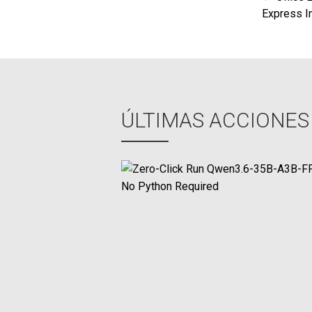
Nav
Express I
de
ent
ÚLTIMAS ACCIONES