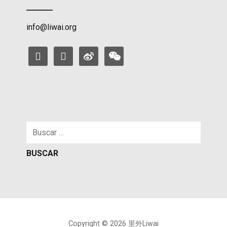
info@liwai.org
facebook
instagram
weibo
weixin
Buscar:
Copyright © 2026 里外Liwai