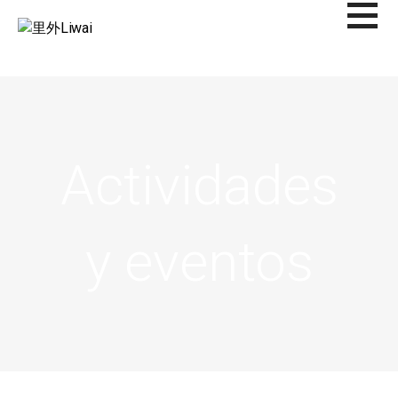
Saltar
al
里外LIWAI
contenido
Actividades
y eventos