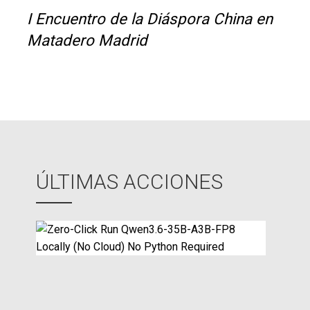
I Encuentro de la Diáspora China en
Matadero Madrid
ÚLTIMAS ACCIONES
Z
e
r
o
-